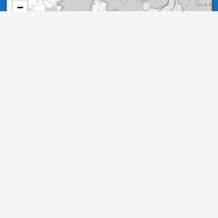
−
Leaflet