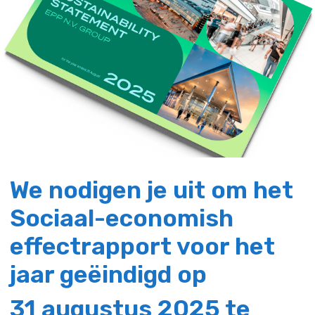
We nodigen je uit om het
Sociaal-economish
effectrapport voor het
jaar geëindigd op
31 augustus 2025 te