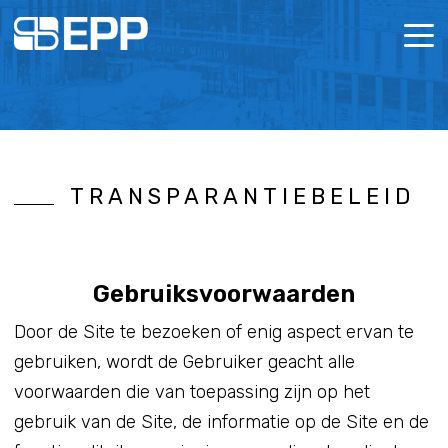
MENU
OVER ONS
BELEID
CORPOR
TRANSPARANTIEBELEID
OP ZOEK NAAR RUIMTE?
RAPPO
ZAKELI
ESG
Gebruiksvoorwaarden
NIEUWS
Door de Site te bezoeken of enig aspect ervan te
IR DOCUMENTEN
gebruiken, wordt de Gebruiker geacht alle
voorwaarden die van toepassing zijn op het
CONTACT
gebruik van de Site, de informatie op de Site en de