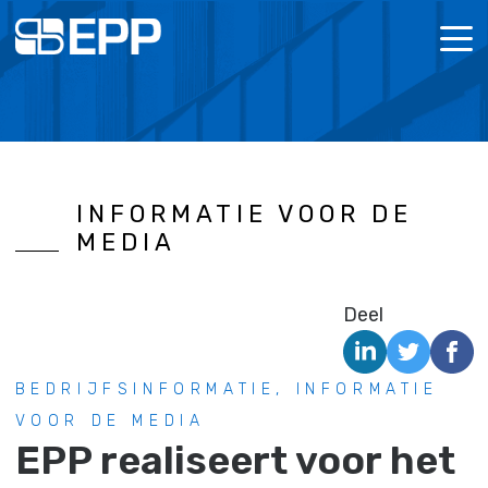
MENU
OVER ONS
BELEID
CORPOR
INFORMATIE VOOR DE
OP ZOEK NAAR RUIMTE?
RAPPO
ZAKELI
MEDIA
ESG
Deel
NIEUWS
IR DOCUMENTEN
BEDRIJFSINFORMATIE, INFORMATIE
VOOR DE MEDIA
CONTACT
EPP realiseert voor het